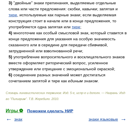
3)
"двойные" знаки препинания, выделяемые отдельные
слова или части предложения: скобки, кавычки; запятая и
тире
, используемые как парные знаки; если выделяемая
конструкция стоит в начале или в конце предложения, то
употребляется одна запятая или
тире
;
4)
многоточие как особый смысловой знак, который ставится в
конце предложения для указания на особую значимость
сказанного или в середине для передачи сбивчивой,
затрудненной или взволнованной речи;
5)
употребление вопросительного и восклицательного знаков
вместе оформляет риторический вопрос, усиленное
утверждение или отрицание с эмоциональной окраской;
6)
соединение разных значений может достигаться
сочетанием запятой и тире как
единым знаком
.
Словарь лингвистических терминов: Изд. 5-е, испр-е и дополн. — Назрань: Изд-
во "Пилигрим"
.
Т.В. Жеребило
.
2010
.
Игры ⚽
Поможем сделать НИР
знак
знаки языковые